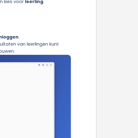
en kies voor
leerling
.
Inloggen
.
ltaten van leerlingen kunt
bouwen.