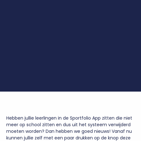
Hebben jullie leerlingen in de Sportfolio App zitten die niet
meer op school zitten en dus uit het systeem verwijderd
moeten worden? Dan hebben we goed nieuws! Vanaf nu
kunnen jullie zelf met een paar drukken op de knop deze